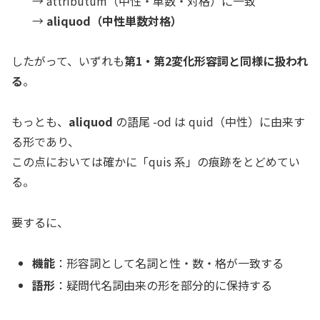
→
attributum
（中性・単数・対格）に一致
→
aliquod（中性単数対格）
したがって、いずれも
第1・第2変化形容詞と同様に扱われ
る
。
もっとも、
aliquod
の語尾
-od
は
quid
（中性）に由来す
る形であり、
この点においては確かに「quis 系」の痕跡をとどめてい
る。
要するに、
機能
：形容詞として名詞と性・数・格が一致する
語形
：疑問代名詞由来の形を部分的に保持する