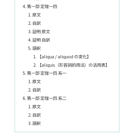
第一部 定理一四
原文
自訳
証明 原文
証明 自訳
語釈
【aliqua / aliquod の変化】
【aliquis（形容詞的用法）の活用表】
第一部 定理一四 系一
原文
自訳
第一部 定理一四 系二
原文
自訳
語釈