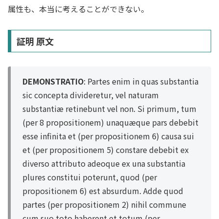
属性も、本当に考えることができない。
証明 原文
DEMONSTRATIO
: Partes enim in quas substantia
sic concepta divideretur, vel naturam
substantiæ retinebunt vel non. Si primum, tum
(per 8 propositionem) unaquæque pars debebit
esse infinita et (per propositionem 6) causa sui
et (per propositionem 5) constare debebit ex
diverso attributo adeoque ex una substantia
plures constitui poterunt, quod (per
propositionem 6) est absurdum. Adde quod
partes (per propositionem 2) nihil commune
cum suo toto haberent et totum (per