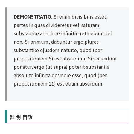
DEMONSTRATIO
: Si enim divisibilis esset,
partes in quas divideretur vel naturam
substantiæ absolute infinitæ retinebunt vel
non. Si primum, dabuntur ergo plures
substantiæ ejusdem naturæ, quod (per
propositionem 5) est absurdum. Si secundum
ponatur, ergo (ut supra) poterit substantia
absolute infinita desinere esse, quod (per
propositionem 11) est etiam absurdum.
証明 自訳