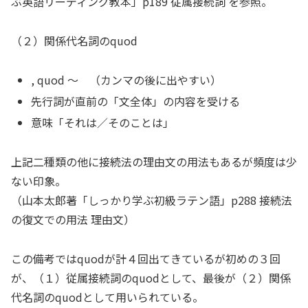
ぶ英語リーディング教本」p189 従属接続詞 を参照。
（２）関係代名詞のquod
, quod 〜 （カンマの後に出やすい）
先行詞が直前の「文全体」の内容を受ける
意味「それは／そのことは」
上記二種類の他に接続法の理由文の用法もあるが頻度は少
ない印象。
（山本太郎著「しっかり学ぶ初級ラテン語」p288 接続法
の復文での用法 理由文）
この備考ではquodが計４回出てきているが初めの３回
が、（１）従属接続詞のquodとして、最後が（２）関係
代名詞のquodとして用いられている。