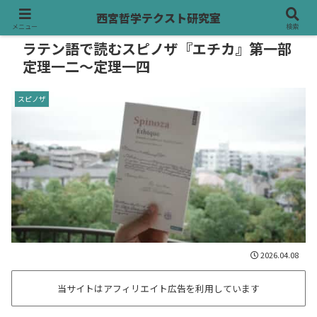
西宮哲学テクスト研究室
メニュー
検索
ラテン語で読むスピノザ『エチカ』第一部
定理一二〜定理一四
スピノザ
2026.04.08
当サイトはアフィリエイト広告を利用しています