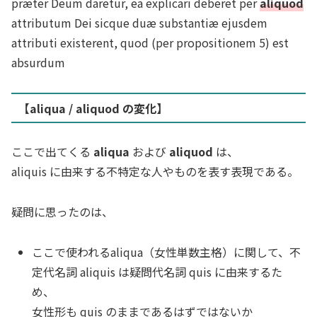
præter Deum daretur, ea explicari deberet per
aliquod
attributum Dei sicque duæ substantiæ ejusdem
attributi existerent, quod (per propositionem 5) est
absurdum
【aliqua / aliquod の変化】
ここで出てくる
aliqua
および
aliquod
は、
aliquis に由来する不特定な人やものを表す表現である。
疑問に思ったのは、
ここで使われるaliqua（女性単数主格）に関して、不
定代名詞 aliquis は疑問代名詞 quis に由来するた
め、
女性形も
quis
のままであるはずではないか