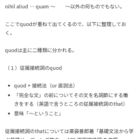
nihil aliud … quam 〜 〜以外の何ものでもない。
ここでquodが重ねて出てくるので、以下に整理してお
く。
quodは主に二種類に分かれる。
（１）従属接続詞のquod
quod + 接続法（or 直説法）
「完全な文」の前についてその文を名詞節にする働
きをする（英語で言うところの従属接続詞のthat）
意味「〜ということ」
従属接続詞のthatについては薬袋善郎著「基礎文法から学