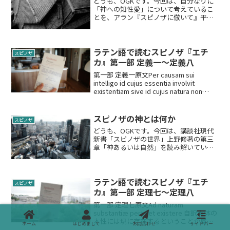
どうも、OGKです。今回は、自分なりに
「神への知性愛」について考えているこ
とを、アラン『スピノザに倣いて』平凡
社 神谷幹夫訳より引用しつつ言語化して
みようと思いますなぜスピノザが『エチ
カ』において、幾何学的に神を論証する
必要があったのか。な...
ラテン語で読むスピノザ『エチ
スピノザ
カ』第一部 定義一〜定義八
第一部 定義一原文Per causam sui
intelligo id cujus essentia involvit
existentiam sive id cujus natura non
potest concipi nisi ex...
スピノザの神とは何か
スピノザ
どうも、OGKです。今回は、講談社現代
新書「スピノザの世界」上野修著の第三
章「神あるいは自然」を読み解いていき
たいと思います。内容は主に「エチカ」
第一部の解説になります。「エチカ」第
一部では「実体」「属性」「様態」につ
いて定義されてから、ス...
ラテン語で読むスピノザ『エチ
スピノザ
カ』第一部 定理七〜定理八
第一部 定理七原文Ad naturam
substantiæ pertinet existere.自訳実体の
本性には現に存在するということが属す
ホーム
はじめまして
お問合わせ
サイドバー
る。証明 原文DEMONSTRATIO: