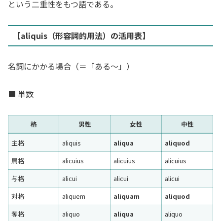
という二重性をもつ語である。
【aliquis（形容詞的用法）の活用表】
名詞にかかる場合（＝「ある〜」）
■ 単数
格
男性
女性
中性
主格
aliquis
aliqua
aliquod
属格
alicuius
alicuius
alicuius
与格
alicui
alicui
alicui
対格
aliquem
aliquam
aliquod
奪格
aliquo
aliqua
aliquo