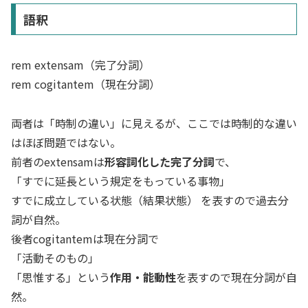
語釈
rem extensam（完了分詞）
rem cogitantem（現在分詞）
両者は「時制の違い」に見えるが、ここでは時制的な違い
はほぼ問題ではない。
前者のextensamは
形容詞化した完了分詞
で、
「すでに延長という規定をもっている事物」
すでに成立している状態（結果状態） を表すので過去分
詞が自然。
後者cogitantemは現在分詞で
「活動そのもの」
「思惟する」という
作用・能動性
を表すので現在分詞が自
然。