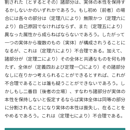
割された〔とするとその〕諸部分は、実体の本性を保持す
るかしないかのいずれかであろう。もし初め〔前者〕の場
合には各々の部分は（定理八により）無限かつ（定理六に
より）自己原因でなければならず、また（定理五により）
異なった属性から成らねばならないであろう。したがって
一つの実体から複数のもの〔実体〕が構成されうることに
なるが、これは（定理六により）不合理である。加えて、
諸部分が（定理二により）その全体と共通なものを何も持
たず、全体が（定義四および定理一〇により）その諸部分
なしに在りかつ考えられることができるとすれば、これが
不合理であることは誰も疑うことができないであろう。し
かしもし二番目〔後者の立場〕、すなわち諸部分が実体の
本性を保持しないと仮定するならば実体全体は同等の部分
に分割されることになり実体の本性は喪失し、在ることを
やめるであろう。これは（定理七により）不合理である。