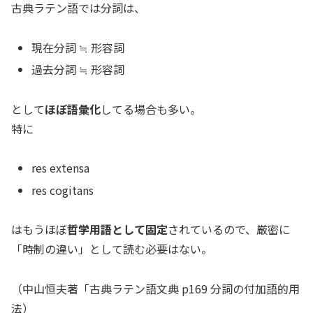
古典ラテン語では分詞は、
現在分詞 ≒ 形容詞
過去分詞 ≒ 形容詞
として
ほぼ語彙化
してる場合も多い。
特に
res extensa
res cogitans
はもうほぼ
哲学用語として固定
されているので、厳密に
「時制の違い」として読む必要はない。
（中山恒夫著「古典ラテン語文典 p169 分詞の付加語的用
法）