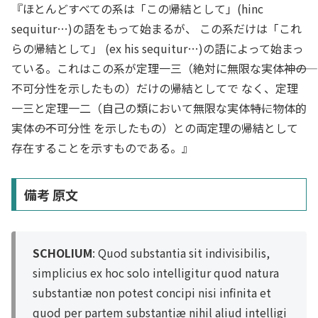
『ほとんどすべての系は「この帰結として」(hinc
sequitur…)の語をもって始まるが、 この系だけは「これ
らの帰結として」 (ex his sequitur…)の語によって始まっ
ている。これはこの系が定理一三（絶対に無限な実体――神――の
不可分性を示したもの）だけの帰結としてで なく、定理
一三と定理一二（自己の類において無限な実体――特に物体的
実体――の不可分性 を示したもの）との両定理の帰結として
存在することを示すものである。』
備考 原文
SCHOLIUM
: Quod substantia sit indivisibilis,
simplicius ex hoc solo intelligitur quod natura
substantiæ non potest concipi nisi infinita et
quod per partem substantiæ nihil aliud intelligi