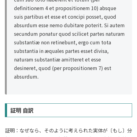
definitionem 4 et propositionem 10) absque
suis partibus et esse et concipi posset, quod
absurdum esse nemo dubitare poterit. Si autem
secundum ponatur quod scilicet partes naturam
substantiæ non retinebunt, ergo cum tota
substantia in æquales partes esset divisa,
naturam substantiæ amitteret et esse
desineret, quod (per propositionem 7) est
absurdum.
証明 自訳
証明：なぜなら、そのように考えられた実体が〔もし〕分