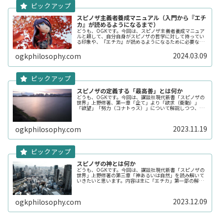
スピノザ主義者養成マニュアル（入門から『エチ
カ』が読めるようになるまで）
どうも、OGKです。今回は、スピノザ主義者養成マニュア
ルと題して、自分自身がスピノザの哲学に対して持ってい
る印象や、『エチカ』が読めるようになるために必要なお
すすめの解説書、研究書の紹介をするまとめ記事になりま
す。ブックガイドで紹介している...
2024.03.09
ogkphilosophy.com
スピノザの定義する「最高善」とは何か
どうも、OGKです。今回は、講談社現代新書「スピノザの
世界」上野修著、第一章「企て」より「欲求（衝動）」
「欲望」「努力（コナトゥス）」について解説しつつ、ス
ピノザの考える「最高善」についてみていきたいと思いま
す。言わずと知れた最強の「エチカ...
2023.11.19
ogkphilosophy.com
スピノザの神とは何か
どうも、OGKです。今回は、講談社現代新書「スピノザの
世界」上野修著の第三章「神あるいは自然」を読み解いて
いきたいと思います。内容は主に「エチカ」第一部の解説
になります。「エチカ」第一部では「実体」「属性」「様
態」について定義されてから、ス...
2023.12.09
ogkphilosophy.com