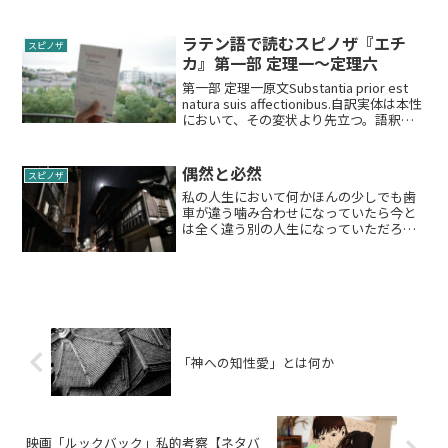
ト、ホッブズ、スピノザ」上野修著に収
録されております論文「無数に異なる同
じもの」を読み解いていきたいと思いま
ラテン語で読むスピノザ『エチ
スピノザ
す。当論文はスピノザ解釈史...
カ』第一部 定理一〜定理六
第一部 定理一原文Substantia prior est
natura suis affectionibus.自訳実体は本性
において、その変状より先立つ。語釈
prior 比較級で「より先の、より前
の」。単なる時間的な「先に生じる」で
はな...
偶然と必然
スピノザ
私の人生において何かほんの少しでも歯
車が違う噛み合わせになっていたら今と
は全く違う別の人生になっていただろ
う。その「ほんの少し」というのは本当
に「ほんの少し」で、それはある人のそ
の日その時の気分であったり、私をとり
まく状況の配置の微妙な差異...
「神への知性愛」とは何か
映画「ルックバック」私的考察【ネタバ