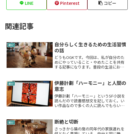
LINE
Pinterest
コピー
関連記事
自分らしく生きるための生活習慣
雑記
の話
どうもOGKです。今回は、私が自分のた
めにやっていること・やめたことを共有
する記事になります。普段の生活におい
て、できるだけ当記事の中で紹介してい
る生活スタイルで過ごすように心がけて
います。といっても完璧にこなせている
伊藤計劃「ハーモニー」と人間の
雑記
わけではなく、自分の体...
意志
伊藤計劃「ハーモニー」というSF小説を
読んだので読書感想文を記しておく。い
い作品なので多くの人に読んでもらいた
い。この記事自体は「ハーモニー」とい
う作品自体の感想というより、その世界
観に触発されて自分の日々の生活を振り
断絶と切断
雑記
返るという感じの文章に...
さっきから隣の席の同年代の家族連れを
何となく意識している。自分と同じ時