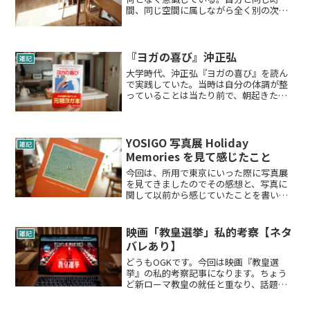
間、同じ空間に属しながら全く別の次元
に存在しているようだ。どう考えても交
わることのない断絶。生きている文脈が
まるで違う。なにを考えているのか、
日々どんなことに頭を悩ませ、...
『ヨガの喜び』沖正弘
雑記
大学時代、沖正弘『ヨガの喜び』を読ん
で実践していた。当時は自分の体調が整
っていることは当たり前で、朝起きた一
番にこの本に載っているヨガのポーズを
行ってから１日を始めることが習慣にな
っていた。その時は自分の体調が整って
いること、１日気分良く過...
YOSIGO 写真展 Holiday
雑記
Memories を見て感じたこと
今回は、所用で東京にいった際に写真展
を見てきましたのでその感想と、写真に
関して以前から感じていたことを書いて
みます。２０２４年１０月１日から１２
月２６日まで東急プラザ渋谷特設イベン
トスペースにて開催されております
映画「教皇選挙」私的考察【ネタ
雑記
YOSIGO 写真展「Hol...
バレあり】
どうもOGKです。今回は映画『教皇選
挙』の私的考察記事になります。ちょう
ど新ローマ教皇の就任と重なり、話題に
なっていたこともあり観に行ってきまし
た。私はキリスト教について詳しくない